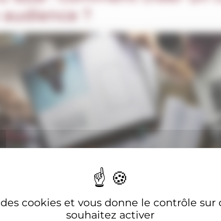
e audience ?
e des cookies et vous donne le contrôle su
souhaitez activer