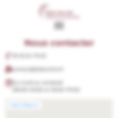
Panneau de gestion des cookies
Nous contacter
05 35 54 79 63
contact@b2bonline.fr
Du lundi au vendredi
08h30-12h30 et 13h30-17h00