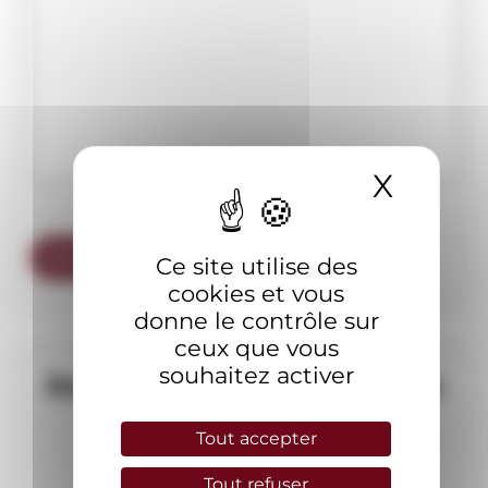
X
Masqu
Ce site utilise des
cookies et vous
donne le contrôle sur
ceux que vous
souhaitez activer
Rendez-vous téléphonique
gratuit
Tout accepter
Tout refuser