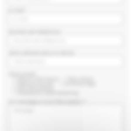
E-mail*
Numéro de téléphone
Votre adresse (pour le devis)
Votre projet :
Site e-commerce
Site vitrine
Refonte de site
Landing Page
Site de location
Prestation webmarketing
Un message à nous faire passer ?