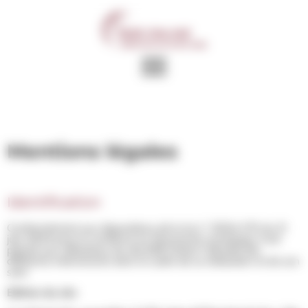
Panneau de gestion des cookies
Mentions légales
Identification
Conformément aux dispositions de la loi n° 2004-575 du 21
juin 2004 pour la confiance en l’économie numérique, il est
précisé aux utilisateurs du site B2B Online l’identité des
différents intervenants dans le cadre de sa réalisation et de son
suivi.
Edition du site